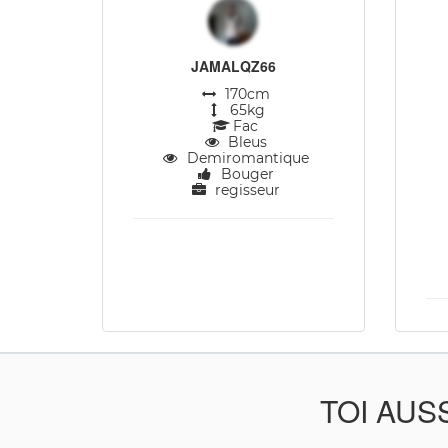
JAMALQZ66
170cm
65kg
Fac
Bleus
Demiromantique
Bouger
regisseur
TOI AUS