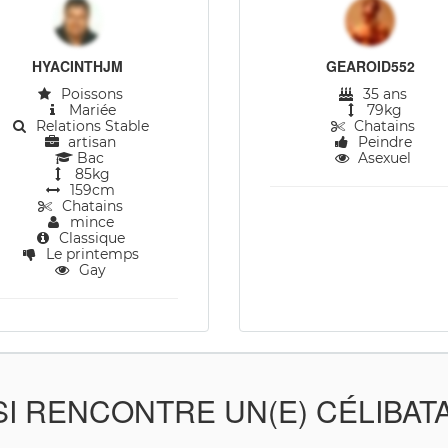
HYACINTHJM
GEAROID552
Poissons
35 ans
Mariée
79kg
Relations Stable
Chatains
artisan
Peindre
Bac
Asexuel
85kg
159cm
Chatains
mince
Classique
Le printemps
Gay
SI RENCONTRE UN(E) CÉLIBAT