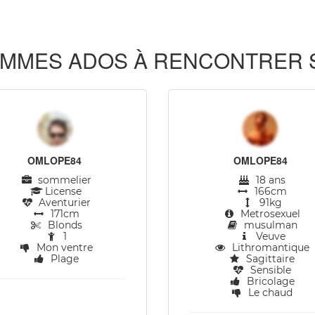
MMES ADOS À RENCONTRER SUR
OMLOPE84
OMLOPE84
sommelier
18 ans
License
166cm
Aventurier
91kg
171cm
Metrosexuel
Blonds
musulman
1
Veuve
Mon ventre
Lithromantique
Plage
Sagittaire
Sensible
Bricolage
Le chaud