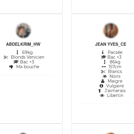
ABDELKRIM_HW
JEAN YVES_CE
69kg
Pacsée
Blonds Venicien
Bac +3
Bac +3
86kg
Ma bouche
157cm
Blancs
Noirs
Maigre
Vulgaire
J'aimerais
Libertin