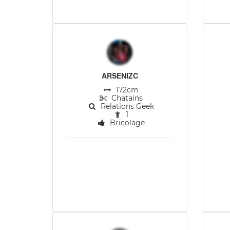
ARSENIZC
172cm
Chatains
Relations Geek
1
Bricolage