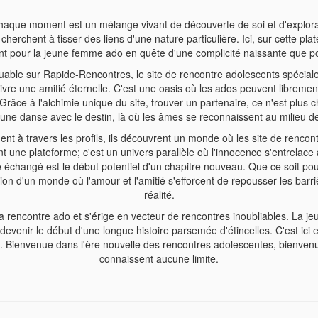
ù chaque moment est un mélange vivant de découverte de soi et d'expl
herchent à tisser des liens d'une nature particulière. Ici, sur cette pl
tant pour la jeune femme ado en quête d'une complicité naissante que 
ble sur Rapide-Rencontres, le site de rencontre adolescents spécial
re une amitié éternelle. C'est une oasis où les ados peuvent librement r
Grâce à l'alchimie unique du site, trouver un partenaire, ce n'est plus c
une danse avec le destin, là où les âmes se reconnaissent au milieu de 
 à travers les profils, ils découvrent un monde où les site de rencontr
 une plateforme; c'est un univers parallèle où l'innocence s'entrelace
changé est le début potentiel d'un chapitre nouveau. Que ce soit po
tion d'un monde où l'amour et l'amitié s'efforcent de repousser les barr
réalité.
encontre ado et s'érige en vecteur de rencontres inoubliables. La jeun
 devenir le début d'une longue histoire parsemée d'étincelles. C'est ic
e. Bienvenue dans l'ère nouvelle des rencontres adolescentes, bienvenu
connaissent aucune limite.