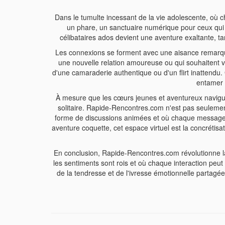
Dans le tumulte incessant de la vie adolescente, o
un phare, un sanctuaire numérique pour ceux qui c
célibataires ados devient une aventure exaltante, 
Les connexions se forment avec une aisance remarqua
une nouvelle relation amoureuse ou qui souhaitent viv
d'une camaraderie authentique ou d'un flirt inattendu. 
entamer 
À mesure que les cœurs jeunes et aventureux naviguent
solitaire. Rapide-Rencontres.com n'est pas seulement
forme de discussions animées et où chaque message é
aventure coquette, cet espace virtuel est la concrétisa
En conclusion, Rapide-Rencontres.com révolutionne la r
les sentiments sont rois et où chaque interaction peut
de la tendresse et de l'ivresse émotionnelle partagé