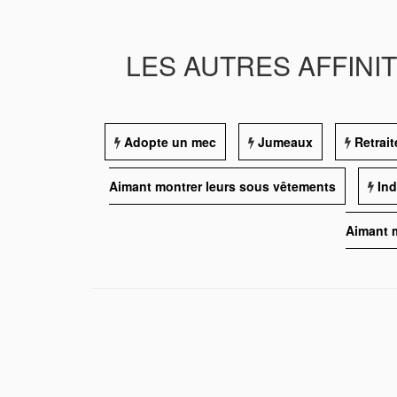
LES AUTRES AFFINI
Adopte un mec
Jumeaux
Retrait
Aimant montrer leurs sous vêtements
In
Aimant m