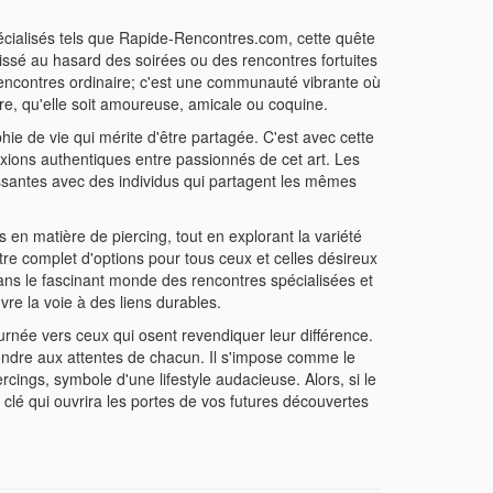
écialisés tels que Rapide-Rencontres.com, cette quête
issé au hasard des soirées ou des rencontres fortuites
 rencontres ordinaire; c'est une communauté vibrante où
e, qu'elle soit amoureuse, amicale ou coquine.
ophie de vie qui mérite d'être partagée. C'est avec cette
xions authentiques entre passionnés de cet art. Les
hissantes avec des individus qui partagent les mêmes
s en matière de piercing, tout en explorant la variété
ectre complet d'options pour tous ceux et celles désireux
ns le fascinant monde des rencontres spécialisées et
re la voie à des liens durables.
urnée vers ceux qui osent revendiquer leur différence.
ondre aux attentes de chacun. Il s'impose comme le
rcings, symbole d'une lifestyle audacieuse. Alors, si le
a clé qui ouvrira les portes de vos futures découvertes