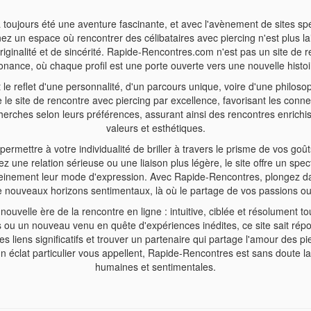
 toujours été une aventure fascinante, et avec l'avènement de sites sp
 un espace où rencontrer des célibataires avec piercing n'est plus la
iginalité et de sincérité. Rapide-Rencontres.com n'est pas un site de
ance, où chaque profil est une porte ouverte vers une nouvelle histoir
nt le reflet d'une personnalité, d'un parcours unique, voire d'une philos
site de rencontre avec piercing par excellence, favorisant les conne
 recherches selon leurs préférences, assurant ainsi des rencontres enric
valeurs et esthétiques.
rmettre à votre individualité de briller à travers le prisme de vos goût
iez une relation sérieuse ou une liaison plus légère, le site offre un sp
leinement leur mode d'expression. Avec Rapide-Rencontres, plongez da
e nouveaux horizons sentimentaux, là où le partage de vos passions ouv
uvelle ère de la rencontre en ligne : intuitive, ciblée et résolument to
 ou un nouveau venu en quête d'expériences inédites, ce site sait rép
 liens significatifs et trouver un partenaire qui partage l'amour des pie
'un éclat particulier vous appellent, Rapide-Rencontres est sans doute l
humaines et sentimentales.