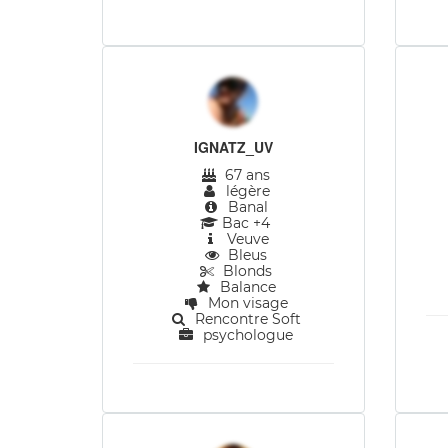
IGNATZ_UV
67 ans
légère
Banal
Bac +4
Veuve
Bleus
Blonds
Balance
Mon visage
Rencontre Soft
psychologue