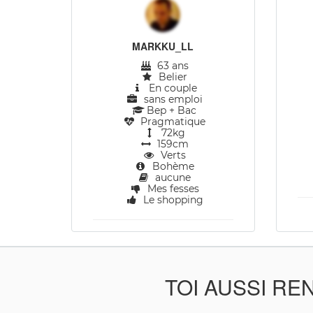
MARKKU_LL
63 ans
Belier
En couple
sans emploi
Bep + Bac
Pragmatique
72kg
159cm
Verts
Bohème
aucune
Mes fesses
Le shopping
TOI AUSSI RE