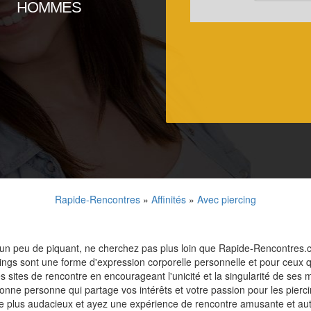
HOMMES
Rapide-Rencontres
»
Affinités
»
Avec piercing
 un peu de piquant, ne cherchez pas plus loin que Rapide-Rencontres.com
ngs sont une forme d'expression corporelle personnelle et pour ceux qu
 sites de rencontre en encourageant l'unicité et la singularité de s
onne personne qui partage vos intérêts et votre passion pour les pierc
le plus audacieux et ayez une expérience de rencontre amusante et au