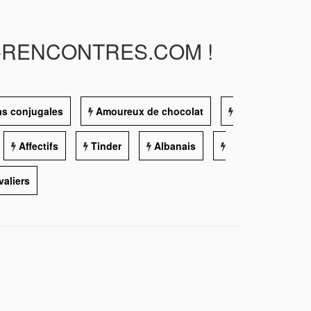
E-RENCONTRES.COM !
as conjugales
Amoureux de chocolat
Affectifs
Tinder
Albanais
valiers