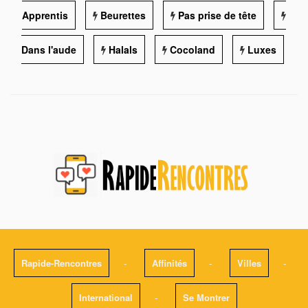
Apprentis
Beurettes
Pas prise de tête
Dans l'aude
Halals
Cocoland
Luxes
-
-
-
Rapide-Rencontres
Affinités
Villes
-
International
Se Montrer