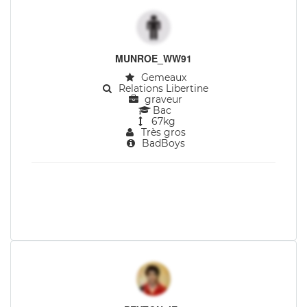
MUNROE_WW91
Gemeaux
Relations Libertine
graveur
Bac
67kg
Très gros
BadBoys