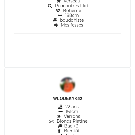
Verseau
Rencontres Flirt
Bohème
188cm
bouddhiste
Mes fesses
WLODEKYK52
22 ans
161cm
Verrons
Blonds Platine
Bac +3
Bientôt