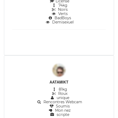
License
74kg
Noirs
Verts
BadBoys
Demisexuel
AATAMIKT
81kg
Roux
unique
Rencontres Webcam
Soumis
Mon nez
scripte